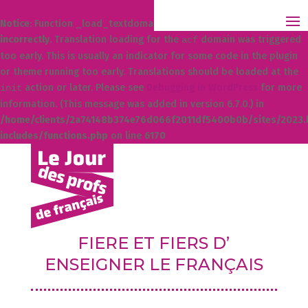
Notice
: Function _load_textdomain_just_in_time was called
incorrectly
. Translation loading for the
domain was triggered
acf
too early. This is usually an indicator for some code in the plugin
or theme running too early. Translations should be loaded at the
action or later. Please see
Debugging in WordPress
for more
init
information. (This message was added in version 6.7.0.) in
/home/clients/2a74148b374e76d066f2011df5400b0b/sites/2023.l
includes/functions.php
on line
6170
FIERE ET FIERS D’
ENSEIGNER LE FRANÇAIS