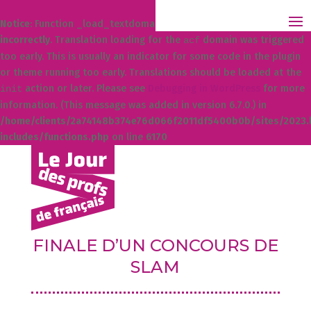
Notice
: Function _load_textdomain_just_in_time was called
incorrectly
. Translation loading for the
domain was triggered
acf
too early. This is usually an indicator for some code in the plugin
or theme running too early. Translations should be loaded at the
action or later. Please see
Debugging in WordPress
for more
init
information. (This message was added in version 6.7.0.) in
/home/clients/2a74148b374e76d066f2011df5400b0b/sites/2023.l
includes/functions.php
on line
6170
FINALE D’UN CONCOURS DE
SLAM