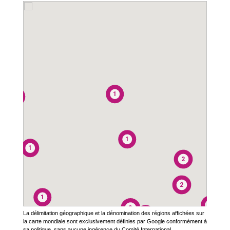
1
1
1
1
2
2
1
1
3
1
La délimitation géographique et la dénomination des régions affichées sur
1
1
la carte mondiale sont exclusivement définies par Google conformément à
sa politique, sans aucune ingérence du Comité International